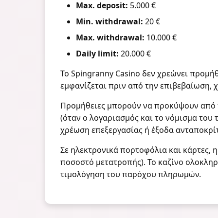
Max. deposit:
5.000 €
Min. withdrawal:
20 €
Max. withdrawal:
10.000 €
Daily limit:
20.000 €
Το Spingranny Casino δεν χρεώνει προμήθ
εμφανίζεται πριν από την επιβεβαίωση, χ
Προμήθειες μπορούν να προκύψουν από 
(όταν ο λογαριασμός και το νόμισμα του 
χρέωση επεξεργασίας ή έξοδα ανταποκρίτ
Σε ηλεκτρονικά πορτοφόλια και κάρτες, 
ποσοστό μετατροπής). Το καζίνο ολοκλη
τιμολόγηση του παρόχου πληρωμών.