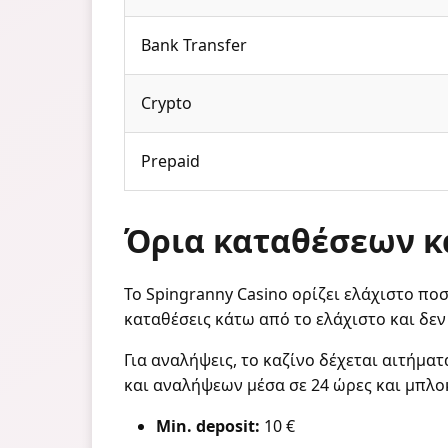
Bank Transfer
Crypto
Prepaid
Όρια καταθέσεων κ
Το Spingranny Casino ορίζει ελάχιστο πο
καταθέσεις κάτω από το ελάχιστο και δεν
Για αναλήψεις, το καζίνο δέχεται αιτήμα
και αναλήψεων μέσα σε 24 ώρες και μπλοκ
Min. deposit:
10 €