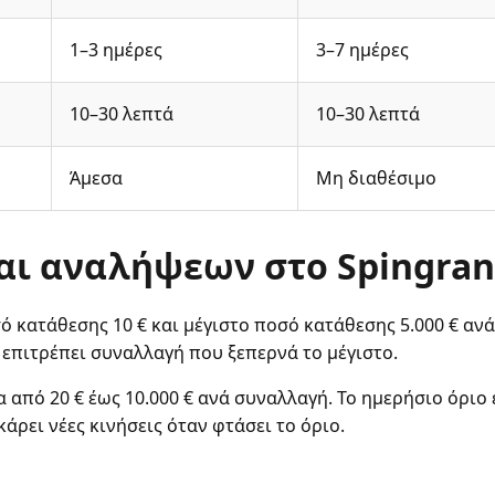
1–3 ημέρες
3–7 ημέρες
10–30 λεπτά
10–30 λεπτά
Άμεσα
Μη διαθέσιμο
αι αναλήψεων στο Spingran
σό κατάθεσης 10 € και μέγιστο ποσό κατάθεσης 5.000 € α
 επιτρέπει συναλλαγή που ξεπερνά το μέγιστο.
τα από 20 € έως 10.000 € ανά συναλλαγή. Το ημερήσιο όρ
άρει νέες κινήσεις όταν φτάσει το όριο.