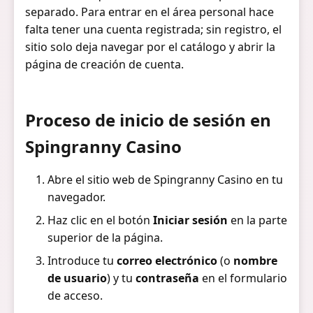
separado. Para entrar en el área personal hace
falta tener una cuenta registrada; sin registro, el
sitio solo deja navegar por el catálogo y abrir la
página de creación de cuenta.
Proceso de inicio de sesión en
Spingranny Casino
Abre el sitio web de Spingranny Casino en tu
navegador.
Haz clic en el botón
Iniciar sesión
en la parte
superior de la página.
Introduce tu
correo electrónico
(o
nombre
de usuario
) y tu
contraseña
en el formulario
de acceso.