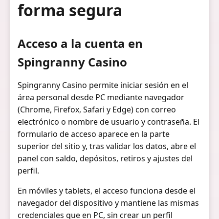
forma segura
Acceso a la cuenta en
Spingranny Casino
Spingranny Casino permite iniciar sesión en el
área personal desde PC mediante navegador
(Chrome, Firefox, Safari y Edge) con correo
electrónico o nombre de usuario y contraseña. El
formulario de acceso aparece en la parte
superior del sitio y, tras validar los datos, abre el
panel con saldo, depósitos, retiros y ajustes del
perfil.
En móviles y tablets, el acceso funciona desde el
navegador del dispositivo y mantiene las mismas
credenciales que en PC, sin crear un perfil