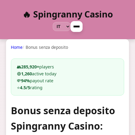
🔥 Spingranny Casino
Home
Bonus senza deposito
👥
285,920+
players
🟢
1,260
active today
💸
94%
payout rate
⭐
4.5/5
rating
Bonus senza deposito
Spingranny Casino: