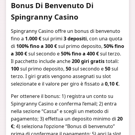
Bonus Di Benvenuto Di
Spingranny Casino
Spingranny Casino offre un bonus di benvenuto
fino a
1.000 €
sui primi
3 depositi
, con una quota
di
100% fino a 300 €
sul primo deposito,
50% fino
a 300 €
sul secondo e
50% fino a 400 €
sul terzo.
Il pacchetto include anche
200 giri gratis
totali:
100
sul primo deposito,
50
sul secondo e
50
sul
terzo. I giri gratis vengono assegnati su slot
selezionate e il valore per giro è fissato a
0,10 €
.
Per ottenere il bonus: 1) registra un conto su
Spingranny Casino e conferma l’email; 2) entra
nella sezione “Cassa” e scegli un metodo di
pagamento; 3) effettua un deposito minimo di
20
€
; 4) seleziona l’opzione “Bonus di benvenuto”
prima di confermare il pagamento; 5) apri la slot