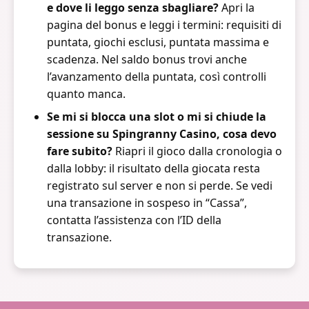
e dove li leggo senza sbagliare?
Apri la
pagina del bonus e leggi i termini: requisiti di
puntata, giochi esclusi, puntata massima e
scadenza. Nel saldo bonus trovi anche
l’avanzamento della puntata, così controlli
quanto manca.
Se mi si blocca una slot o mi si chiude la
sessione su Spingranny Casino, cosa devo
fare subito?
Riapri il gioco dalla cronologia o
dalla lobby: il risultato della giocata resta
registrato sul server e non si perde. Se vedi
una transazione in sospeso in “Cassa”,
contatta l’assistenza con l’ID della
transazione.