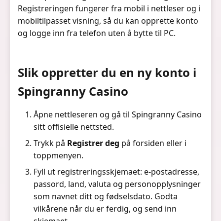
Registreringen fungerer fra mobil i nettleser og i
mobiltilpasset visning, så du kan opprette konto
og logge inn fra telefon uten å bytte til PC.
Slik oppretter du en ny konto i
Spingranny Casino
Åpne nettleseren og gå til Spingranny Casino
sitt offisielle nettsted.
Trykk på
Registrer deg
på forsiden eller i
toppmenyen.
Fyll ut registreringsskjemaet: e-postadresse,
passord, land, valuta og personopplysninger
som navnet ditt og fødselsdato. Godta
vilkårene når du er ferdig, og send inn
skjemaet.