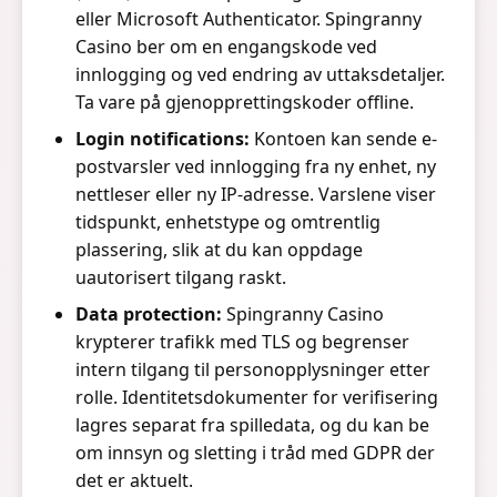
eller Microsoft Authenticator. Spingranny
Casino ber om en engangskode ved
innlogging og ved endring av uttaksdetaljer.
Ta vare på gjenopprettingskoder offline.
Login notifications:
Kontoen kan sende e-
postvarsler ved innlogging fra ny enhet, ny
nettleser eller ny IP-adresse. Varslene viser
tidspunkt, enhetstype og omtrentlig
plassering, slik at du kan oppdage
uautorisert tilgang raskt.
Data protection:
Spingranny Casino
krypterer trafikk med TLS og begrenser
intern tilgang til personopplysninger etter
rolle. Identitetsdokumenter for verifisering
lagres separat fra spilledata, og du kan be
om innsyn og sletting i tråd med GDPR der
det er aktuelt.