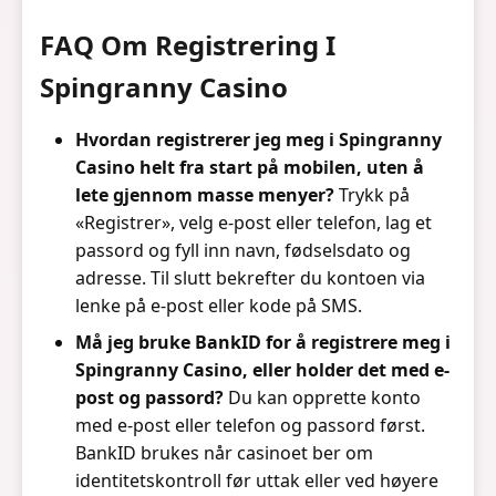
FAQ Om Registrering I
Spingranny Casino
Hvordan registrerer jeg meg i Spingranny
Casino helt fra start på mobilen, uten å
lete gjennom masse menyer?
Trykk på
«Registrer», velg e-post eller telefon, lag et
passord og fyll inn navn, fødselsdato og
adresse. Til slutt bekrefter du kontoen via
lenke på e-post eller kode på SMS.
Må jeg bruke BankID for å registrere meg i
Spingranny Casino, eller holder det med e-
post og passord?
Du kan opprette konto
med e-post eller telefon og passord først.
BankID brukes når casinoet ber om
identitetskontroll før uttak eller ved høyere