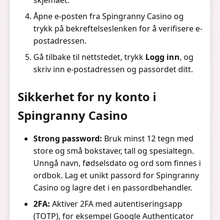
Åpne e-posten fra Spingranny Casino og
trykk på bekreftelseslenken for å verifisere e-
postadressen.
Gå tilbake til nettstedet, trykk
Logg inn
, og
skriv inn e-postadressen og passordet ditt.
Sikkerhet for ny konto i
Spingranny Casino
Strong password:
Bruk minst 12 tegn med
store og små bokstaver, tall og spesialtegn.
Unngå navn, fødselsdato og ord som finnes i
ordbok. Lag et unikt passord for Spingranny
Casino og lagre det i en passordbehandler.
2FA:
Aktiver 2FA med autentiseringsapp
(TOTP), for eksempel Google Authenticator