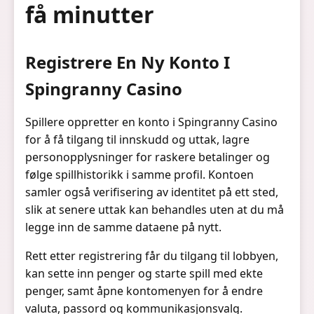
få minutter
Registrere En Ny Konto I
Spingranny Casino
Spillere oppretter en konto i Spingranny Casino
for å få tilgang til innskudd og uttak, lagre
personopplysninger for raskere betalinger og
følge spillhistorikk i samme profil. Kontoen
samler også verifisering av identitet på ett sted,
slik at senere uttak kan behandles uten at du må
legge inn de samme dataene på nytt.
Rett etter registrering får du tilgang til lobbyen,
kan sette inn penger og starte spill med ekte
penger, samt åpne kontomenyen for å endre
valuta, passord og kommunikasjonsvalg.