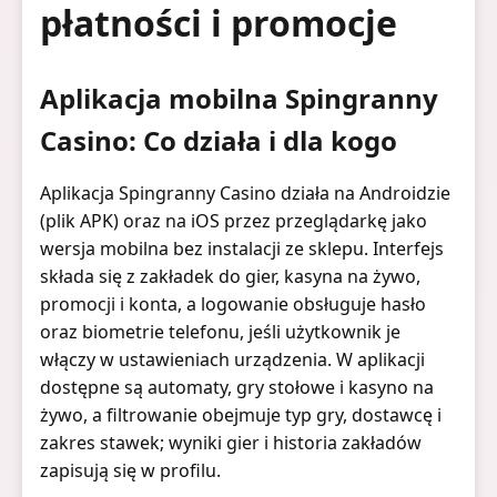
płatności i promocje
Aplikacja mobilna Spingranny
Casino: Co działa i dla kogo
Aplikacja Spingranny Casino działa na Androidzie
(plik APK) oraz na iOS przez przeglądarkę jako
wersja mobilna bez instalacji ze sklepu. Interfejs
składa się z zakładek do gier, kasyna na żywo,
promocji i konta, a logowanie obsługuje hasło
oraz biometrie telefonu, jeśli użytkownik je
włączy w ustawieniach urządzenia. W aplikacji
dostępne są automaty, gry stołowe i kasyno na
żywo, a filtrowanie obejmuje typ gry, dostawcę i
zakres stawek; wyniki gier i historia zakładów
zapisują się w profilu.