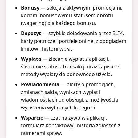
Bonusy
— sekcja z aktywnymi promocjami,
kodami bonusowymi i statusem obrotu
(wagering) dla każdego bonusu.
Depozyt
— szybkie doładowania przez BLIK,
karty płatnicze i portfele online, z podglądem
limitów i historii wpłat.
Wypłata
— zlecanie wypłat z aplikacji,
śledzenie statusu transakcji oraz zapisane
metody wypłaty do ponownego użycia.
Powiadomienia
— alerty o promocjach,
zmianach salda, wynikach wypłat i
wiadomościach od obsługi, z możliwością
wyciszenia wybranych kategorii.
Wsparcie
— czat na żywo w aplikacji,
formularz kontaktowy i historia zgłoszeń z
numerami spraw.