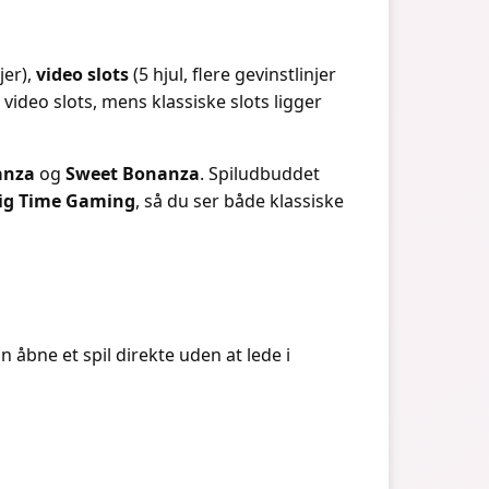
jer),
video slots
(5 hjul, flere gevinstlinjer
ideo slots, mens klassiske slots ligger
anza
og
Sweet Bonanza
. Spiludbuddet
ig Time Gaming
, så du ser både klassiske
 åbne et spil direkte uden at lede i