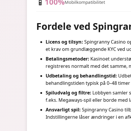
📱
100%
Mobilkompatibilitet
Fordele ved Spingra
Licens og tilsyn:
Spingranny Casino op
et krav om grundlæggende KYC ved ud
Betalingsmetoder:
Kasinoet understøt
registreres normalt med det samme, m
Udbetaling og behandlingstid:
Udbeta
behandlingstiden typisk på 0–48 timer
Spiludvalg og filtre:
Lobbyen samler slo
f.eks. Megaways-spil eller borde med l
Ansvarligt spil:
Spingranny Casino tilb
Indstillingerne låser ændringer i en 