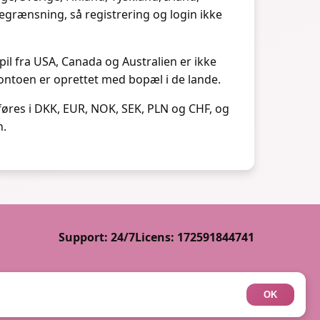
begrænsning, så registrering og login ikke
pil fra USA, Canada og Australien er ikke
 kontoen er oprettet med bopæl i de lande.
 føres i DKK, EUR, NOK, SEK, PLN og CHF, og
n.
Support: 24/7
Licens: 172591844741
OK