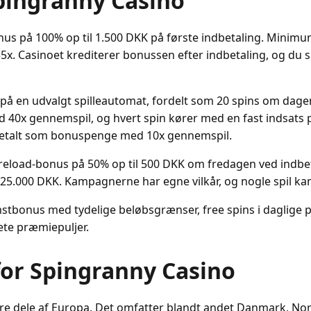
pingranny Casino
us på 100% op til 1.500 DKK på første indbetaling. Minimu
. Casinoet krediterer bonussen efter indbetaling, og du sk
å en udvalgt spilleautomat, fordelt som 20 spins om dagen 
40x gennemspil, og hvert spin kører med en fast indsats p
dbetalt som bonuspenge med 10x gennemspil.
eload-bonus på 50% op til 500 DKK om fredagen ved indbe
5.000 DKK. Kampagnerne har egne vilkår, og nogle spil kan 
tbonus med tydelige beløbsgrænser, free spins i daglige po
ete præmiepuljer.
for Spingranny Casino
ore dele af Europa. Det omfatter blandt andet Danmark, Norge