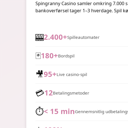
Spingranny Casino samler omkring 7.000 slo
bankoverførsel tager 1–3 hverdage. Spil k
🎰
2.400+
Spilleautomater
🃏
180+
Bordspil
🎥
95+
Live casino-spil
💳
12
Betalingsmetoder
⏱️
< 15 min
Gennemsnitlig udbetalings