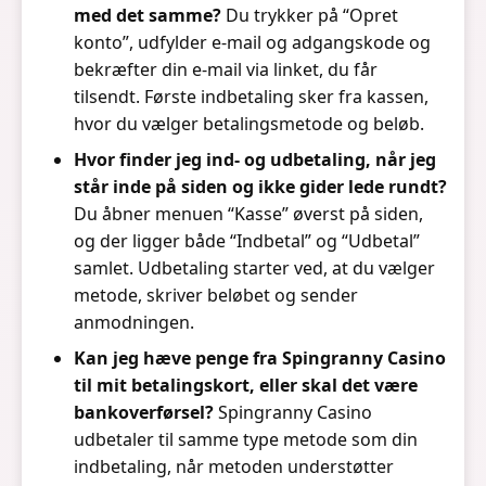
med det samme?
Du trykker på “Opret
konto”, udfylder e-mail og adgangskode og
bekræfter din e-mail via linket, du får
tilsendt. Første indbetaling sker fra kassen,
hvor du vælger betalingsmetode og beløb.
Hvor finder jeg ind- og udbetaling, når jeg
står inde på siden og ikke gider lede rundt?
Du åbner menuen “Kasse” øverst på siden,
og der ligger både “Indbetal” og “Udbetal”
samlet. Udbetaling starter ved, at du vælger
metode, skriver beløbet og sender
anmodningen.
Kan jeg hæve penge fra Spingranny Casino
til mit betalingskort, eller skal det være
bankoverførsel?
Spingranny Casino
udbetaler til samme type metode som din
indbetaling, når metoden understøtter