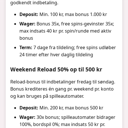
godkendt indbetaling.
Deposit:
Min. 100 kr, max bonus 1.000 kr
Wager:
Bonus 35x, free spins-gevinster 35x;
max indsats 40 kr pr. spin/runde med aktiv
bonus
Term:
7 dage fra tildeling; free spins udløber
24 timer efter hver daglig tildeling
Weekend Reload 50% op til 500 kr
Reload-bonus til indbetalinger fredag til søndag.
Bonus krediteres én gang pr. weekend pr. konto
og kan bruges på spilleautomater.
Deposit:
Min. 200 kr, max bonus 500 kr
Wager:
30x bonus; spilleautomater bidrager
100%, bordspil 0%; max indsats 50 kr pr.