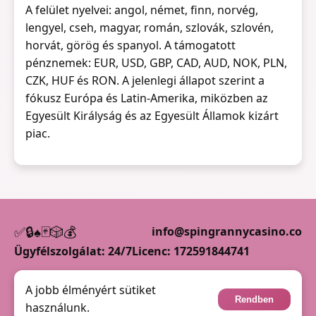
A felület nyelvei: angol, német, finn, norvég,
lengyel, cseh, magyar, román, szlovák, szlovén,
horvát, görög és spanyol. A támogatott
pénznemek: EUR, USD, GBP, CAD, AUD, NOK, PLN,
CZK, HUF és RON. A jelenlegi állapot szerint a
fókusz Európa és Latin-Amerika, miközben az
Egyesült Királyság és az Egyesült Államok kizárt
piac.
✅
🔒
♠️
🃏
🎲
💰
info@spingrannycasino.co
Ügyfélszolgálat: 24/7
Licenc: 172591844741
Játssz felelősséggel.
A jobb élményért sütiket
© 2019 -
2026
Spingranny Casino.
Rendben
használunk.