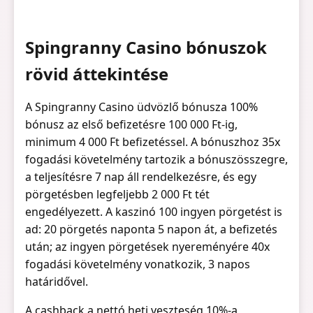
Spingranny Casino bónuszok
rövid áttekintése
A Spingranny Casino üdvözlő bónusza 100%
bónusz az első befizetésre 100 000 Ft-ig,
minimum 4 000 Ft befizetéssel. A bónuszhoz 35x
fogadási követelmény tartozik a bónuszösszegre,
a teljesítésre 7 nap áll rendelkezésre, és egy
pörgetésben legfeljebb 2 000 Ft tét
engedélyezett. A kaszinó 100 ingyen pörgetést is
ad: 20 pörgetés naponta 5 napon át, a befizetés
után; az ingyen pörgetések nyereményére 40x
fogadási követelmény vonatkozik, 3 napos
határidővel.
A cashback a nettó heti veszteség 10%-a,