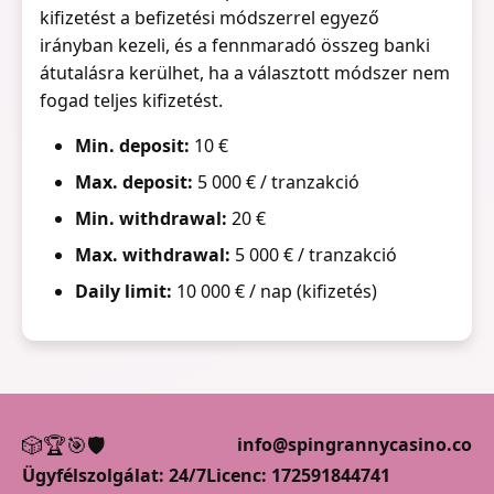
kifizetést a befizetési módszerrel egyező
irányban kezeli, és a fennmaradó összeg banki
átutalásra kerülhet, ha a választott módszer nem
fogad teljes kifizetést.
Min. deposit:
10 €
Max. deposit:
5 000 € / tranzakció
Min. withdrawal:
20 €
Max. withdrawal:
5 000 € / tranzakció
Daily limit:
10 000 € / nap (kifizetés)
🎲
🏆
🎯
🛡️
info@spingrannycasino.co
Ügyfélszolgálat: 24/7
Licenc: 172591844741