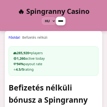
🔥 Spingranny Casino
Főoldal
Befizetés nélküli
👥
285,920+
players
🟢
1,260
active today
💸
94%
payout rate
⭐
4.5/5
rating
Befizetés nélküli
bónusz a Spingranny