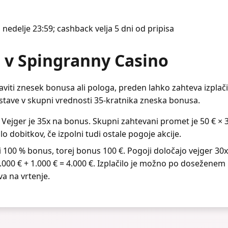
edelje 23:59; cashback velja 5 dni od pripisa
) v Spingranny Casino
staviti znesek bonusa ali pologa, preden lahko zahteva izpl
 stave v skupni vrednosti 35-kratnika zneska bonusa.
Vejger je 35x na bonus. Skupni zahtevani promet je 50 € × 35
lo dobitkov, če izpolni tudi ostale pogoje akcije.
i 100 % bonus, torej bonus 100 €. Pogoji določajo vejger 30
 3.000 € + 1.000 € = 4.000 €. Izplačilo je možno po dosežen
va na vrtenje.