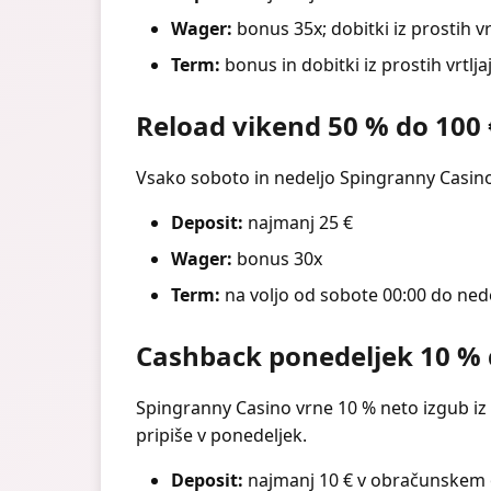
Wager:
bonus 35x; dobitki iz prostih vr
Term:
bonus in dobitki iz prostih vrtljaj
Reload vikend 50 % do 100 
Vsako soboto in nedeljo Spingranny Casino
Deposit:
najmanj 25 €
Wager:
bonus 30x
Term:
na voljo od sobote 00:00 do nedelj
Cashback ponedeljek 10 % 
Spingranny Casino vrne 10 % neto izgub iz
pripiše v ponedeljek.
Deposit:
najmanj 10 € v obračunskem