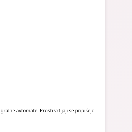
ralne avtomate. Prosti vrtljaji se pripišejo