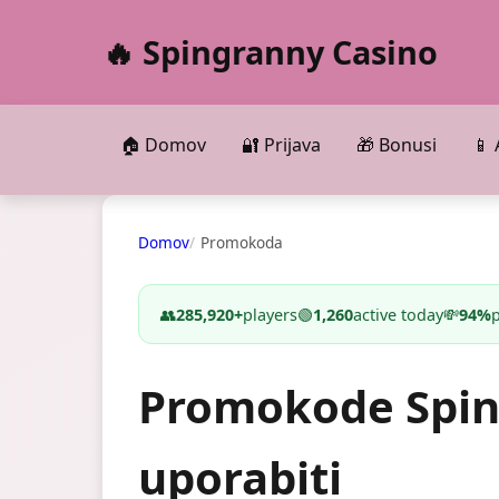
🔥 Spingranny Casino
🏠 Domov
🔐 Prijava
🎁 Bonusi
📱 
Domov
Promokoda
👥
285,920+
players
🟢
1,260
active today
💸
94%
Promokode Sping
uporabiti