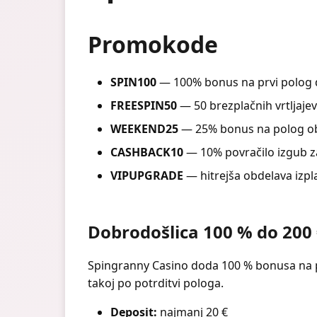
Promokode
SPIN100
— 100% bonus na prvi polog 
FREESPIN50
— 50 brezplačnih vrtljajev
WEEKEND25
— 25% bonus na polog ob 
CASHBACK10
— 10% povračilo izgub za 
VIPUPGRADE
— hitrejša obdelava izpl
Dobrodošlica 100 % do 200 €
Spingranny Casino doda 100 % bonusa na prvi
takoj po potrditvi pologa.
Deposit:
najmanj 20 €