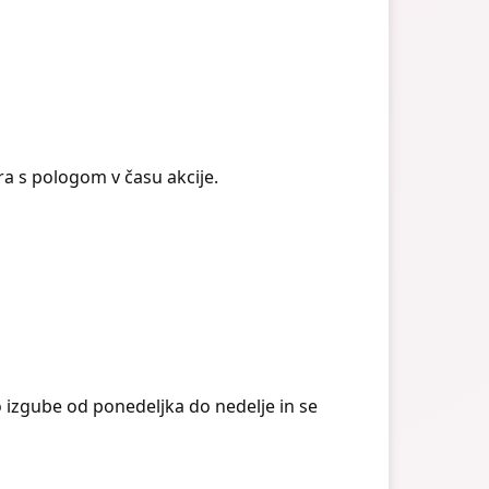
a s pologom v času akcije.
 izgube od ponedeljka do nedelje in se