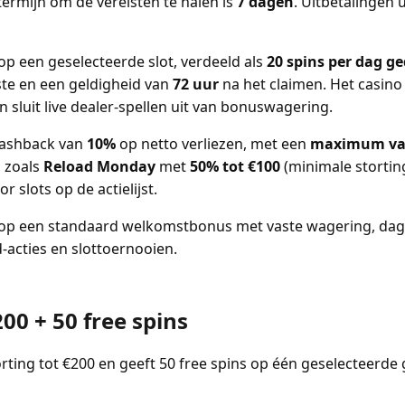
ermijn om de vereisten te halen is
7 dagen
. Uitbetalingen 
op een geselecteerde slot, verdeeld als
20 spins per dag g
ste en een geldigheid van
72 uur
na het claimen. Het casino 
en sluit live dealer-spellen uit van bonuswagering.
cashback van
10%
op netto verliezen, met een
maximum va
s zoals
Reload Monday
met
50% tot €100
(minimale storti
r slots op de actielijst.
op een standaard welkomstbonus met vaste wagering, dagel
-acties en slottoernooien.
00 + 50 free spins
rting tot €200 en geeft 50 free spins op één geselecteerde