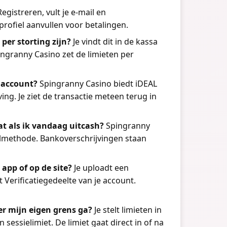
Registreren, vult je e-mail en
 profiel aanvullen voor betalingen.
per storting zijn?
Je vindt dit in de kassa
ngranny Casino zet de limieten per
n account?
Spingranny Casino biedt iDEAL
ing. Je ziet de transactie meteen terug in
t als ik vandaag uitcash?
Spingranny
almethode. Bankoverschrijvingen staan
 app of op de site?
Je uploadt een
 Verificatiegedeelte van je account.
ver mijn eigen grens ga?
Je stelt limieten in
essielimiet. De limiet gaat direct in of na