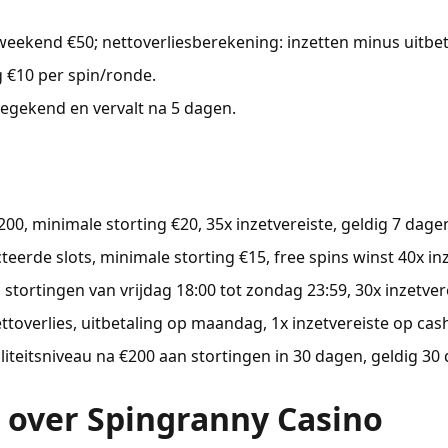
 weekend €50; nettoverliesberekening: inzetten minus uitbe
g €10 per spin/ronde.
gekend en vervalt na 5 dagen.
0, minimale storting €20, 35x inzetvereiste, geldig 7 dage
eerde slots, minimale storting €15, free spins winst 40x inz
tortingen van vrijdag 18:00 tot zondag 23:59, 30x inzetvere
toverlies, uitbetaling op maandag, 1x inzetvereiste op cas
teitsniveau na €200 aan stortingen in 30 dagen, geldig 30
 over Spingranny Casino