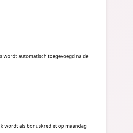
us wordt automatisch toegevoegd na de
ack wordt als bonuskrediet op maandag