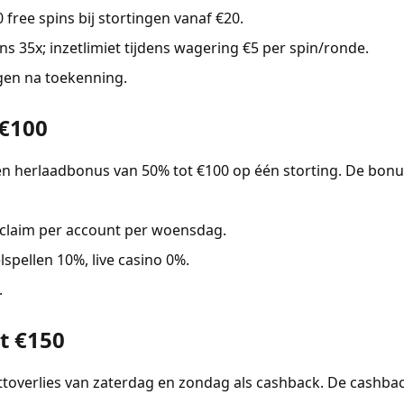
free spins bij stortingen vanaf €20.
ns 35x; inzetlimiet tijdens wagering €5 per spin/ronde.
gen na toekenning.
 €100
en herlaadbonus van 50% tot €100 op één storting. De bon
 claim per account per woensdag.
lspellen 10%, live casino 0%.
.
t €150
ttoverlies van zaterdag en zondag als cashback. De cashb