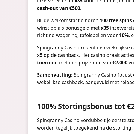
inzetvereiste op
x35
voor de bonus, en de t
cash-out van €500
.
Bij de welkomstactie horen
100 free spins
winst op als bonusgeld met
x35
inzetverei
richting wagering, tafelspellen voor
10%
, 
Spingranny Casino rekent een wekelijkse 
x5
op de cashback. Het casino draait actie
toernooi
met een prijzenpot van
€2.000
voo
Samenvatting:
Spingranny Casino focust 
wekelijkse cashback, aangevuld met reload
100% Stortingsbonus tot €2
Spingranny Casino verdubbelt je eerste sto
worden tegelijk toegekend na de storting.