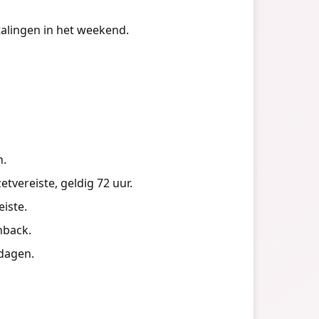
talingen in het weekend.
n.
etvereiste, geldig 72 uur.
iste.
hback.
 dagen.