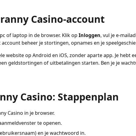
granny Casino-account
pc of laptop in de browser. Klik op
Inloggen
, vul je e-mail
 account beheer je stortingen, opnames en je speelgeschied
le website op Android en iOS, zonder aparte app. Je hebt 
een geldstortingen of uitbetalingen starten. Ben je je wacht
anny Casino: Stappenplan
ny Casino in je browser.
aanmeldvenster te openen.
 gebruikersnaam) en je wachtwoord in.