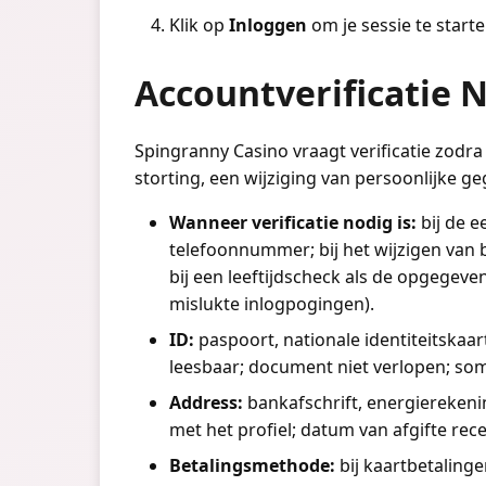
Klik op
Inloggen
om je sessie te start
Accountverificatie 
Spingranny Casino vraagt verificatie zodra 
storting, een wijziging van persoonlijke 
Wanneer verificatie nodig is:
bij de e
telefoonnummer; bij het wijzigen van 
bij een leeftijdscheck als de opgegeve
mislukte inlogpogingen).
ID:
paspoort, nationale identiteitskaa
leesbaar; document niet verlopen; soms
Address:
bankafschrift, energiereken
met het profiel; datum van afgifte rec
Betalingsmethode:
bij kaartbetalinge