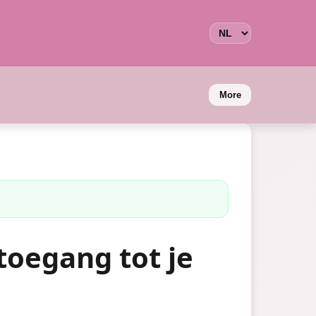
More
toegang tot je