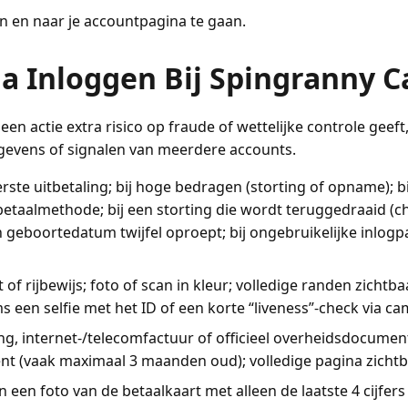
en en naar je accountpagina te gaan.
Na Inloggen Bij Spingranny C
een actie extra risico op fraude of wettelijke controle geeft
gegevens of signalen van meerdere accounts.
erste uitbetaling; bij hoge bedragen (storting of opname); bi
betaalmethode; bij een storting die wordt teruggedraaid (c
n geboortedatum twijfel oproept; bij ongebruikelijke inlog
rt of rijbewijs; foto of scan in kleur; volledige randen z
 een selfie met het ID of een korte “liveness”-check via ca
ing, internet-/telecomfactuur of officieel overheidsdocu
ent (vaak maximaal 3 maanden oud); volledige pagina zichtb
n een foto van de betaalkaart met alleen de laatste 4 cijfers