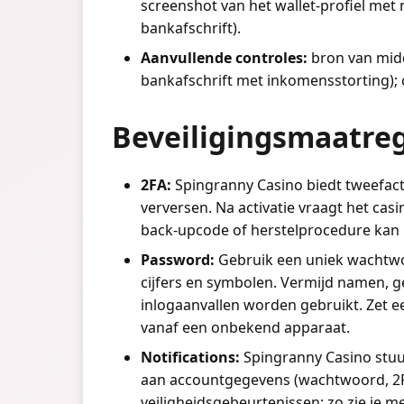
screenshot van het wallet-profiel met
bankafschrift).
Aanvullende controles:
bron van midd
bankafschrift met inkomensstorting); 
Beveiligingsmaatreg
2FA:
Spingranny Casino biedt tweefacto
verversen. Na activatie vraagt het cas
back-upcode of herstelprocedure kan he
Password:
Gebruik een uniek wachtwoo
cijfers en symbolen. Vermijd namen, 
inlogaanvallen worden gebruikt. Zet 
vanaf een onbekend apparaat.
Notifications:
Spingranny Casino stuur
aan accountgegevens (wachtwoord, 2FA,
veiligheidsgebeurtenissen; zo zie je 