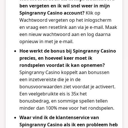
ben vergeten en ik wil snel weer in mijn
Spingranny Casino account?
Klik op
Wachtwoord vergeten op het inlogscherm
en vraag een resetlink aan via je e-mail. Maak
een nieuw wachtwoord aan en log daarna
opnieuw in met je e-mail.
Hoe werkt de bonus bij Spingranny Casino
precies, en hoeveel keer moet ik
rondspelen voordat ik kan opnemen?
Spingranny Casino koppelt aan bonussen
een inzetvereiste die je in de
bonusvoorwaarden ziet voordat je activeert.
Een veelgebruikte eis is 35x het
bonusbedrag, en sommige spellen tellen
minder dan 100% mee voor het rondspelen.
Waar vind ik de klantenservice van
Spingranny Casino als ik een probleem heb