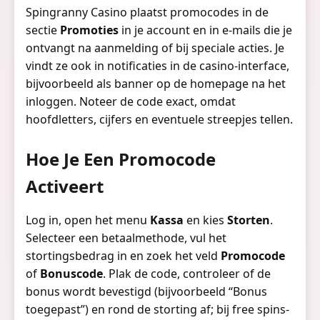
Spingranny Casino plaatst promocodes in de
sectie
Promoties
in je account en in e-mails die je
ontvangt na aanmelding of bij speciale acties. Je
vindt ze ook in notificaties in de casino-interface,
bijvoorbeeld als banner op de homepage na het
inloggen. Noteer de code exact, omdat
hoofdletters, cijfers en eventuele streepjes tellen.
Hoe Je Een Promocode
Activeert
Log in, open het menu
Kassa
en kies
Storten
.
Selecteer een betaalmethode, vul het
stortingsbedrag in en zoek het veld
Promocode
of
Bonuscode
. Plak de code, controleer of de
bonus wordt bevestigd (bijvoorbeeld “Bonus
toegepast”) en rond de storting af; bij free spins-