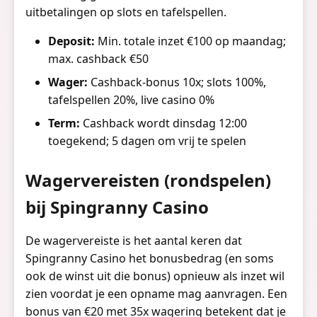
uitbetalingen op slots en tafelspellen.
Deposit:
Min. totale inzet €100 op maandag;
max. cashback €50
Wager:
Cashback-bonus 10x; slots 100%,
tafelspellen 20%, live casino 0%
Term:
Cashback wordt dinsdag 12:00
toegekend; 5 dagen om vrij te spelen
Wagervereisten (rondspelen)
bij Spingranny Casino
De wagervereiste is het aantal keren dat
Spingranny Casino het bonusbedrag (en soms
ook de winst uit die bonus) opnieuw als inzet wil
zien voordat je een opname mag aanvragen. Een
bonus van €20 met 35x wagering betekent dat je