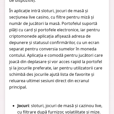
de dispozitiv).
În aplicație intră sloturi, jocuri de masă și
secțiunea live casino, cu filtre pentru miză și
număr de jucători la masă. Portofelul suportă
plăți cu card și portofele electronice, iar pentru
criptomonede aplicația afișează adresa de
depunere și statusul confirmărilor, cu un ecran
separat pentru conversia sumelor în moneda
contului. Aplicația e comodă pentru jucători care
joacă din deplasare și vor acces rapid la portofel
și la jocurile preferate, iar pentru utilizatorii care
schimbă des jocurile ajută lista de favorite și
reluarea ultimei sesiuni direct din ecranul
principal.
Jocuri
: sloturi, jocuri de masă și cazinou live,
cu filtrare după furnizor, volatilitate și mize.