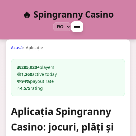
🔥 Spingranny Casino
Acasă
Aplicație
👥
285,920+
players
🟢
1,260
active today
💸
94%
payout rate
⭐
4.5/5
rating
Aplicația Spingranny
Casino: jocuri, plăți și