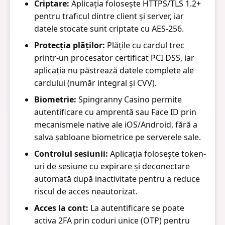
Criptare:
Aplicația folosește HTTPS/TLS 1.2+
pentru traficul dintre client și server, iar
datele stocate sunt criptate cu AES-256.
Protecția plăților:
Plățile cu cardul trec
printr-un procesator certificat PCI DSS, iar
aplicația nu păstrează datele complete ale
cardului (număr integral și CVV).
Biometrie:
Spingranny Casino permite
autentificare cu amprentă sau Face ID prin
mecanismele native ale iOS/Android, fără a
salva șabloane biometrice pe serverele sale.
Controlul sesiunii:
Aplicația folosește token-
uri de sesiune cu expirare și deconectare
automată după inactivitate pentru a reduce
riscul de acces neautorizat.
Acces la cont:
La autentificare se poate
activa 2FA prin coduri unice (OTP) pentru