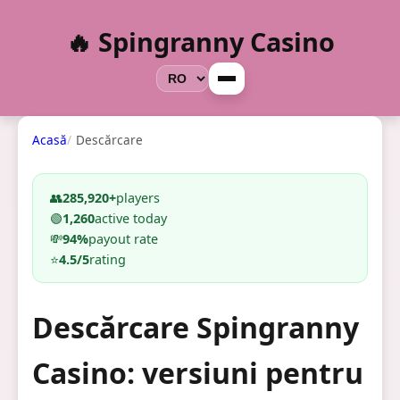
🔥 Spingranny Casino
Acasă
Descărcare
👥
285,920+
players
🟢
1,260
active today
💸
94%
payout rate
⭐
4.5/5
rating
Descărcare Spingranny
Casino: versiuni pentru