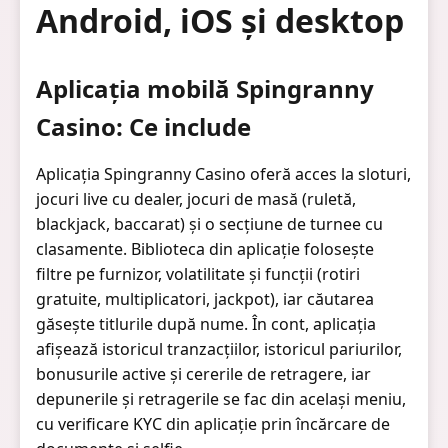
Android, iOS și desktop
Aplicația mobilă Spingranny
Casino: Ce include
Aplicația Spingranny Casino oferă acces la sloturi,
jocuri live cu dealer, jocuri de masă (ruletă,
blackjack, baccarat) și o secțiune de turnee cu
clasamente. Biblioteca din aplicație folosește
filtre pe furnizor, volatilitate și funcții (rotiri
gratuite, multiplicatori, jackpot), iar căutarea
găsește titlurile după nume. În cont, aplicația
afișează istoricul tranzacțiilor, istoricul pariurilor,
bonusurile active și cererile de retragere, iar
depunerile și retragerile se fac din același meniu,
cu verificare KYC din aplicație prin încărcare de